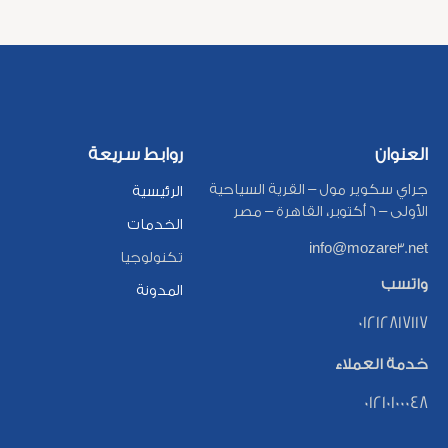
العنوان
روابط سريعة
جراي سكوير مول – القرية السياحية
الرئيسية
الأولى – 6 أكتوبر، القاهرة – مصر
الخدمات
info@mozare3.net
تكنولوجيا
واتسب
المدونة
01212817117
خدمة العملاء
01210100048