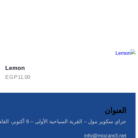
Lemon
EGP
11.00
هنا
الع
من
الأ
العنوان
الم
جراي سكوير مول – القرية السياحية الأولى – 6 أكتوبر، القاهرة – مصر
لهذا
المن
info@mozare3.net