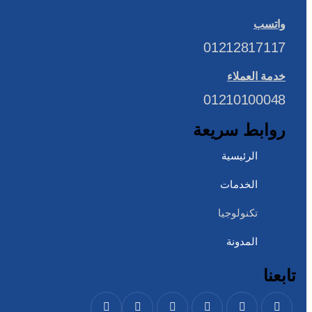
يمك
اخت
واتسب
الخ
01212817117
عل
صف
خدمة العملاء
الم
01210100048
روابط سريعة
الرئيسية
الخدمات
تكنولوجيا
المدونة
تابعنا