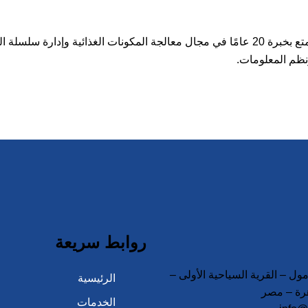
مؤسس ورئيس مجلس إدارة شركة Plantform Agribusiness Ltd. يتمتع بخبرة 20 عامًا في مجال مع
ونظم المعلومات.
روابط سريعة
ل – القرية السياحية الأولى –
الرئيسية
الخدمات