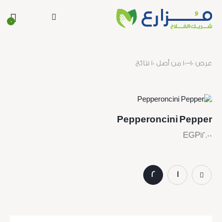
0
عرض 10–10 من أصل 10 نتائج
Pepperoncini Pepper
EGP
12.00
2
1