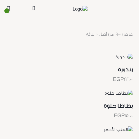
0
عرض 1–9 من أصل 10 نتائج
بندورة
EGP
22.00
بطاطا حلوة
EGP
15.00