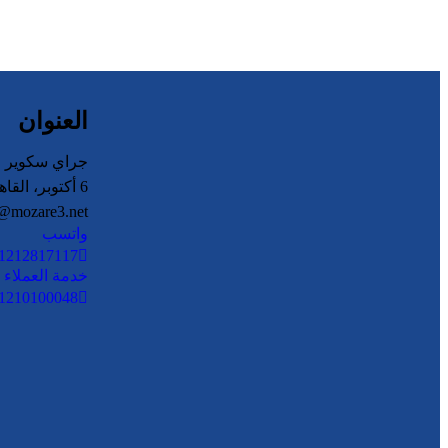
العنوان
جراي سكوير مو
6 أكتوبر، القاهرة – مصر
@mozare3.net
واتسب
1212817117
خدمة العملاء
1210100048