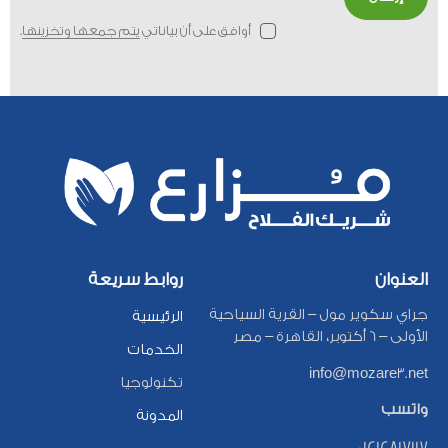
a
s
أوافق على أن بياناتي
يتم جمعها وتخزينها
.
e
l
e
a
v
e
t
h
i
s
f
العنوان
روابط سريعة
i
جراي سكوير مول – القرية السياحية
e
الرئيسية
الأولى – 6 أكتوبر، القاهرة – مصر
l
الخدمات
d
info@mozare3.net
e
تكنولوجيا
m
واتسب
المدونة
p
01212817117