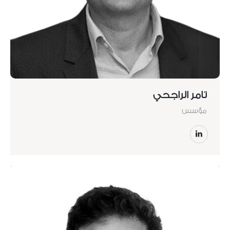
تامر الراجحي
مؤسس